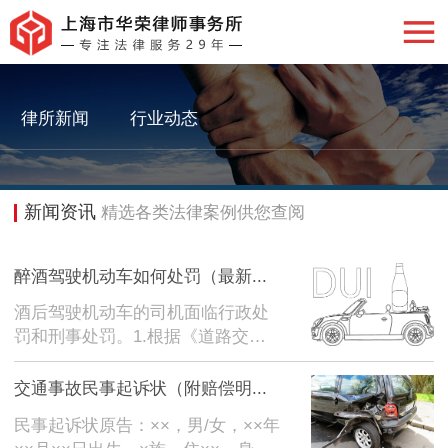
新闻资讯
律所新闻
行业动态
新闻资讯
精选各类法律案例供您查阅
醉酒驾驶机动车如何处罚（最新...
酒后驾驶机动车的司机面临行政处
罚和刑事处罚。1.根据《道路交通
安全法》第九十一条的规定，行政
处罚包括三种情形：1.酒后驾驶非
交通事故民事起诉状（附赔偿明...
营运机动车的，由公安机关交通管
民事起诉状原告：××，男/女，××年
理部门限制，吊销机动车驾驶证，