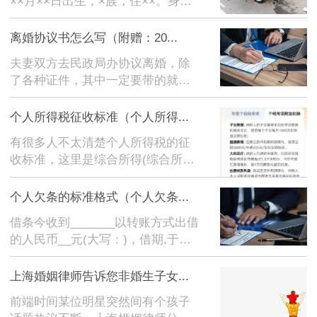
××月××日出生，×族，住××。身份
依法追究刑事责任...
证号：××，联系方式：××。被告：
××，男/女，××年××月××日出生，×
离婚协议书怎么写（附赠：20...
族，住...
夫妻双方去民政局办协议离婚，除
了各种证件，其中一定要带的就是
离婚协议书。很多朋友感到迷茫，
不知道离婚协议书怎么写，担心自
个人所得税征收标准（个人所得...
拟的离婚协议书不符合法律规定。
有很多人不太清楚个人所得税的征
那么，一份完整的离婚协议书要怎
收标准，这里是综合所得(综合所得
么写呢?一、写明双方...
具体包括工资薪金所得、劳务报酬
所得、稿酬所得、特许权使用费所
个人欠条的标准格式（个人欠条...
得。)个人所得税的征收标准，请参
借条今收到_______以转账方式出借
考!
的人民币__元(大写：)，借期,于每
月月底支付利息元，到期归还本
金。逾期未还，则按当期一年期贷
上海婚姻律师告诉您非婚生子女...
款市场报价利率(LPR)的4倍计付逾
前端时间某位明星突然间有个孩子
期利息。如借款人逾期偿还借款，