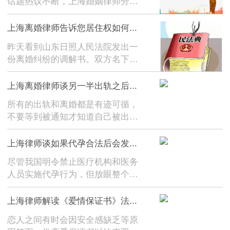
话题热议不断，上海婚姻律师分享
出...
《民法典婚姻家庭编》规定，非婚
生子女与婚生子女具有同样的法律
上海离婚律师告诉您居住权如何...
地位，享有同等的权利。比如在上
昨天看到山东日照人民法院发出一
户口、入学、享受医保服务以及未
份离婚纠纷的调解书。双方名下有
直接抚养人支付抚养费...
三套房，男方急于求得自由，愿意
净身出户，放弃全部财产。但男方
上海离婚律师谈另一半出轨之后...
唯一诉求是离婚后得有个住处。于
所有的出轨和离婚都是有迹可循，
是日照法院做出了第一份居住权的
不要等到被通知才知道自己被出
调解书。确定，三套房...
轨。在出轨这件事儿上，我曾经遇
到过形形色色的当事人。【误解1】
上海律师谈如果代孕合法后会发...
有当事人咨询时问我：老公出轨，
尽管我国明令禁止医疗机构和医务
怎么才能让他净身出户？这个时
人员实施代孕行为，但放眼整个世
候，我一般反问：是哪条...
界，代孕行为合法化的国家并不是
个例。凤凰网曾经报道，乌克兰即
上海律师解读《爱情保证书》法...
是一个代孕合法化的国家，因其代
恋人之间有时会因安全感缺乏等原
孕价格低廉被称为“国际代孕中心”。