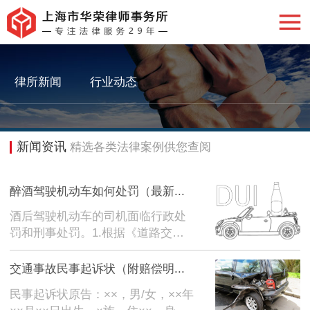
新闻资讯
律所新闻
行业动态
新闻资讯
精选各类法律案例供您查阅
醉酒驾驶机动车如何处罚（最新...
酒后驾驶机动车的司机面临行政处
罚和刑事处罚。1.根据《道路交通
安全法》第九十一条的规定，行政
处罚包括三种情形：1.酒后驾驶非
交通事故民事起诉状（附赔偿明...
营运机动车的，由公安机关交通管
民事起诉状原告：××，男/女，××年
理部门限制，吊销机动车驾驶证，