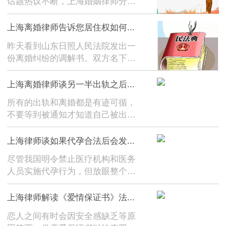
话题热议不断，上海婚姻律师分享
出...
《民法典婚姻家庭编》规定，非婚
生子女与婚生子女具有同样的法律
上海离婚律师告诉您居住权如何...
地位，享有同等的权利。比如在上
昨天看到山东日照人民法院发出一
户口、入学、享受医保服务以及未
份离婚纠纷的调解书。双方名下有
直接抚养人支付抚养费...
三套房，男方急于求得自由，愿意
净身出户，放弃全部财产。但男方
上海离婚律师谈另一半出轨之后...
唯一诉求是离婚后得有个住处。于
所有的出轨和离婚都是有迹可循，
是日照法院做出了第一份居住权的
不要等到被通知才知道自己被出
调解书。确定，三套房...
轨。在出轨这件事儿上，我曾经遇
到过形形色色的当事人。【误解1】
上海律师谈如果代孕合法后会发...
有当事人咨询时问我：老公出轨，
尽管我国明令禁止医疗机构和医务
怎么才能让他净身出户？这个时
人员实施代孕行为，但放眼整个世
候，我一般反问：是哪条...
界，代孕行为合法化的国家并不是
个例。凤凰网曾经报道，乌克兰即
上海律师解读《爱情保证书》法...
是一个代孕合法化的国家，因其代
恋人之间有时会因安全感缺乏等原
孕价格低廉被称为“国际代孕中心”。